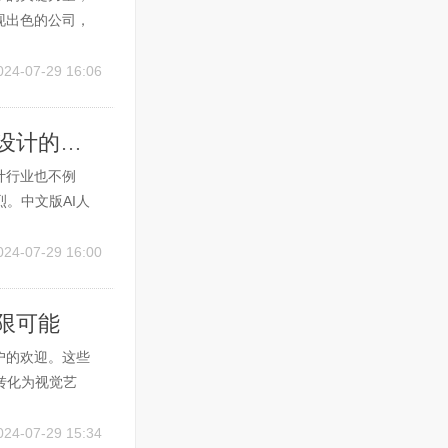
现出色的公司，
球科技巨头之一，
e...
024-07-29 16:06
中文版AI人工智能建筑绘图软件: 现代建筑设计的智能解决方案
计行业也不例
。中文版AI人
案，使他们能够
建筑绘图软件的功
024-07-29 16:00
无限可能
户的欢迎。这些
转化为视觉艺
ALL-E 2:
..
024-07-29 15:34