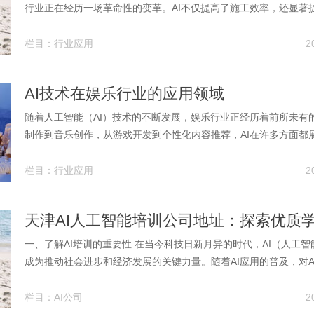
行业正在经历一场革命性的变革。AI不仅提高了施工效率，还显著
质量控制。通过机器学习、数据分析和自动化等技术，建筑施工管
规划、执行和监控项目。本文将探讨人工智能在建筑施工行业中的
栏目：
行业应用
2
施工资源管理、风险评估...
AI技术在娱乐行业的应用领域
随着人工智能（AI）技术的不断发展，娱乐行业正经历着前所未有
制作到音乐创作，从游戏开发到个性化内容推荐，AI在许多方面都
潜力和应用价值。本篇文章将深入探讨AI技术在娱乐行业的多个应
来的影响。 AI在电影制作中的应用 在电影制作过程中，AI技术正
栏目：
行业应用
2
创作、剧组...
天津AI人工智能培训公司地址：探索优质
一、了解AI培训的重要性 在当今科技日新月异的时代，AI（人工
成为推动社会进步和经济发展的关键力量。随着AI应用的普及，对A
日益增加。因此，选择一家专业的AI人工智能培训公司进行学习，
领域深耕细作的个人或企业来说，显得尤为重要。 二、天津AI培
栏目：
AI公司
2