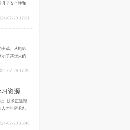
提升了安全性和
理者能够更好地
多种应用，包括
024-07-29 17:21
的变革。从电影
展示了其强大的
用领域及其对未
被广泛应用于剧本
024-07-29 17:20
学习资源
智能）技术正逐渐
I人才的需求也
对于想要在这个
训公司的分布与特
024-07-29 16:46