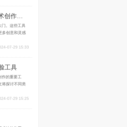
电脑AI作画软件哪个好用: 选择优秀的AI艺术创作工具
大门。这些工具
更多创意和灵感
？本文将详细探
OpenAI的杰
024-07-29 15:33
换脸工具
创作的重要工
文将探讨不同类
作原理 AI换脸软
型，以实现面部
024-07-29 15:25