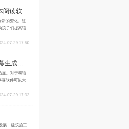
ai绘本领读软件哪个好知乎: 探索最佳AI绘本阅读软件的选择
全新的变化。这
助孩子们提高语
、评价最高的
赖的AI绘本领
024-07-29 17:50
泰语AI字幕软件哪个好用一点: 探索泰语字幕生成的最佳解决方案
凸显。对于泰语
字幕软件可以大
AI字幕软件，
软件 在众多的AI
024-07-29 17:32
速发展，建筑施工