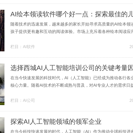
点 天津作...
随着技术的迅速发展，越来越多的家长开始寻求高质量的AI绘本领
孩子提供更有趣和互动的阅读体验。市场上充斥着各种绘本阅读应
适的软件可能会让人感到困惑。在这篇文章中，我们将具体探讨一些
领读软件，分析它们的优缺点，以帮助家长们做出明智的选择。 一
栏目：
AI软件
2
件的基本功能 在...
选择西城AI人工智能培训公司的关键考量
在当今快速发展的科技时代，AI（人工智能）已经成为推动各行各
核心力量。随着AI技术的不断成熟与普及，对AI专业人才的需求日
得AI人工智能培训成为了众多职业发展与学术深造的重要路径之一
置优越、教育资源丰富的西城区，AI人工智能培训公司更是吸引了
栏目：
AI公司
2
业的关注。本文将从...
探索AI人工智能领域的领军企业
在当今科技快速发展的时代，人工智能（AI）作为推动全球科技进