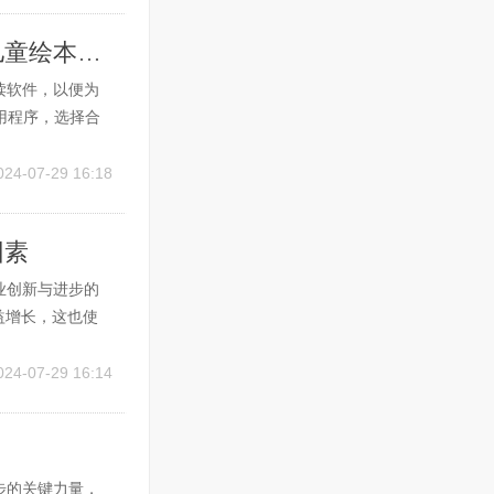
AI绘本领读软件哪个好一点：探索最佳的儿童绘本阅读体验
读软件，以便为
用程序，选择合
热门的AI绘本
、AI绘本领读软
024-07-29 16:18
因素
业创新与进步的
益增长，这也使
。尤其在地理位
大量学习者与企
024-07-29 16:14
步的关键力量，