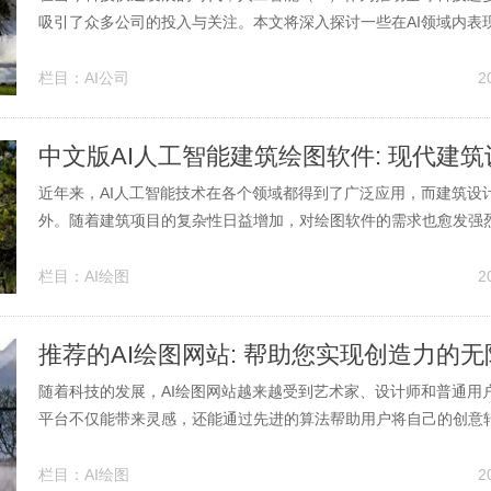
吸引了众多公司的投入与关注。本文将深入探讨一些在AI领域内表
以及它们正在开展的创新项目。 ### 1. 谷歌（Google） 作为全
谷歌在AI领域的影响力不容小觑。谷歌通过其母公司Alphabet旗下的De
栏目：
AI公司
2
近年来，AI人工智能技术在各个领域都得到了广泛应用，而建筑设
外。随着建筑项目的复杂性日益增加，对绘图软件的需求也愈发强烈
工智能建筑绘图软件为建筑师和设计师提供了一种智能化的解决方
更高效地完成设计任务，提升工作效率和设计质量。 AI人工智能
栏目：
AI绘图
2
能特色 中文版AI...
推荐的AI绘图网站: 帮助您实现创造力的
随着科技的发展，AI绘图网站越来越受到艺术家、设计师和普通用
平台不仅能带来灵感，还能通过先进的算法帮助用户将自己的创意
术。以下我们将介绍几个推荐的AI绘图网站，助您发掘创作的潜能。 1. D
打破创作界限的AI艺术家 DALL-E 2是由OpenAI推出的一款强大的AI.
栏目：
AI绘图
2