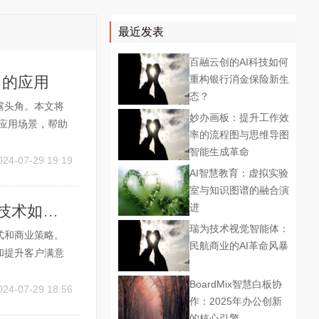
最近发表
百融云创的AI科技如何
中的应用
重构银行消金保险新生
态？
露头角。本文将
妙办画板：提升工作效
及应用场景，帮助
率的流程图与思维导图
图软件？ AI绘
智能生成革命
修改或优化图像
024-07-29 19:19
AI智慧教育：虚拟实验
室与知识图谱的融合演
进
AI在各个行业的应用有哪些: 探索人工智能技术如何革新各个领域
瑞为技术视觉智能体：
式和商业策略。
民航商业的AI革命风暴
和提升客户满意
、零售和教育
BoardMix智慧白板协
医疗领域，AI的
024-07-29 18:56
作：2025年办公创新
的核心引擎