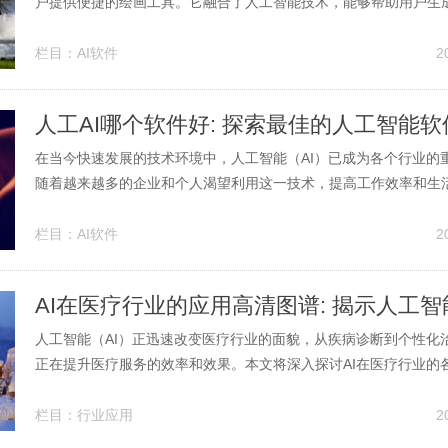
户提供便捷的绘画工具。它融合了人工智能技术，能够帮助用户生
品，不论是专业艺术家还是普通爱好者，都能够轻松使用这样的工具
的基本特点 现代的AI绘画软件通常具有图像生成、风格迁移和图
栏目：
AI软件
2
能。用户可以通过简单...
人工AI哪个软件好: 探索最佳的人工智能
在当今快速发展的技术环境中，人工智能（AI）已成为各个行业的
随着越来越多的企业和个人渴望利用这一技术，提高工作效率和生
适的AI软件变得尤为重要。本文将深入探讨当前市场上比较优秀的
帮助用户做出明智的选择。 1. 人工智能软件的分类 人工智能软件
栏目：
AI软件
2
应用的不同进...
人工智能（AI）正迅速改变医疗行业的面貌，从疾病诊断到个性化治
正在提升医疗服务的效率和效果。本文将深入探讨AI在医疗行业的
并提供高清图谱的详尽解读，助力我们更好地理解这一技术的影响。
中的应用 疾病诊断是医疗行业中AI应用最为广泛的领域之一。利
栏目：
行业应用
2
学习算法，...