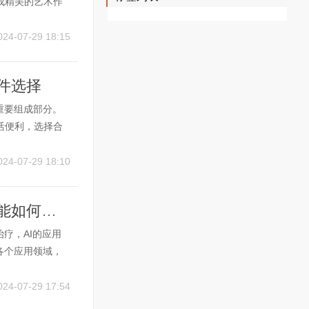
成精美的艺术作
。 AI绘画软件
像编辑等多种功
024-07-29 18:15
软件选择
重要组成部分。
活便利，选择合
人工智能软件，
可以根据其功能和
024-07-29 18:10
AI在医疗行业的应用高清图谱: 揭示人工智能如何革新医疗服务
疗，AI的应用
各个应用领域，
 AI在疾病诊断
用机器学习和深度
024-07-29 17:54