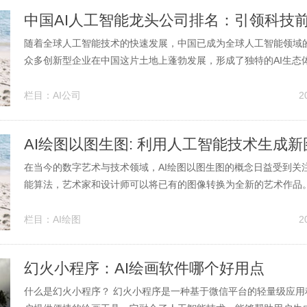
中国AI人工智能龙头公司排名：引领科技
随着全球人工智能技术的快速发展，中国已成为全球人工智能领域
众多创新型企业在中国这片土地上蓬勃发展，形成了独特的AI生态
国AI人工智能领域的几大龙头公司，它们在技术创新、应用落地以
力等方面均表现出色。 ### 1. 腾讯云（Tencent Cloud） 腾讯云作
栏目：
AI公司
2
AI绘图以图生图: 利用人工智能技术生成新
在当今的数字艺术与技术领域，AI绘图以图生图的概念日益受到关
能算法，艺术家和设计师可以将已有的图像转换为全新的艺术作品
推动了创作的边界，也带来了许多创新的可能性。本篇文章将深入探
生图的原理、应用以及未来的发展方向。 AI绘图以图生图的基本原理
栏目：
AI绘图
2
图的核心在于...
幻火小程序：AI绘画软件哪个好用点
什么是幻火小程序？ 幻火小程序是一种基于微信平台的轻量级应用